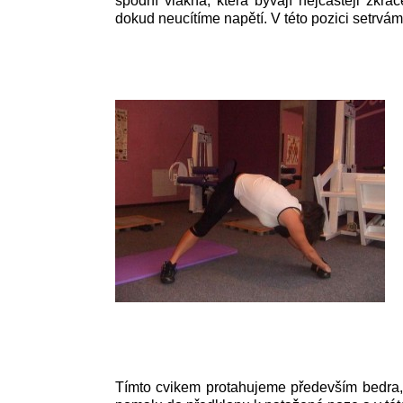
spodní vlákna, která bývají nejčastěji zkrá
dokud neucítíme napětí. V této pozici setrvá
Tímto cvikem protahujeme především bedra, 