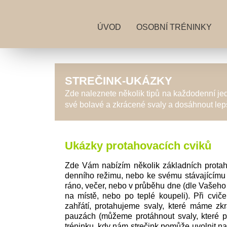
ÚVOD
OSOBNÍ TRÉNINKY
STREČINK-UKÁZKY
Zde naleznete několik tipů na každodenní je
své bolavé a zkrácené svaly a dosáhnout lepší
Ukázky protahovacích cviků
Zde Vám nabízím několik základních protah
denního režimu, nebo ke svému stávajícímu
ráno, večer, nebo v průběhu dne (dle Vašeho
na místě, nebo po teplé koupeli). Při cviče
zahřátí, protahujeme svaly, které máme zk
pauzách (můžeme protáhnout svaly, které pr
tréninku, kdy nám strečink pomůže uvolnit na