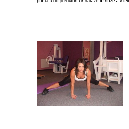
pomalu do předklonu k natažené noze a v tét