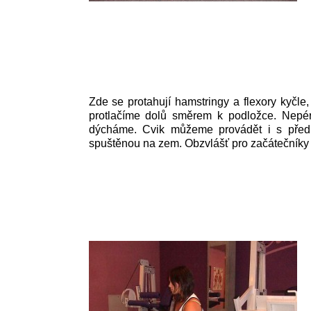
Zde se protahují hamstringy a flexory kyčle
protlačíme dolů směrem k podložce. Nepér
dýcháme. Cvik můžeme provádět i s před
spuštěnou na zem. Obzvlášť pro začátečníky j