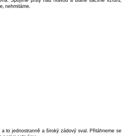
cená. Spojíme prsty nad hlavou a dlaně tlačíme vzrůru,
me, nehmitáme.
a to jednostranně a široký zádový sval. Přitáhneme se