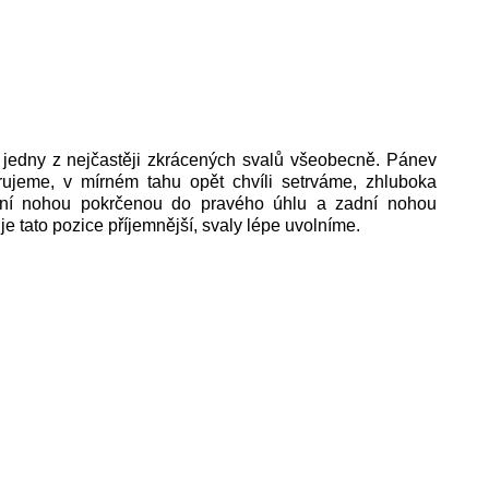
, jedny z nejčastěji zkrácených svalů všeobecně. Pánev
ujeme, v mírném tahu opět chvíli setrváme, zhluboka
ní nohou pokrčenou do pravého úhlu a zadní nohou
e tato pozice příjemnější, svaly lépe uvolníme.