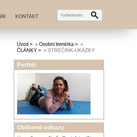
ÍK
KONTAKT
Úvod
»
Osobní trenérka
»
ČLÁNKY
»
STREČINK-UKÁZKY
Portrét
Oblíbené odkazy