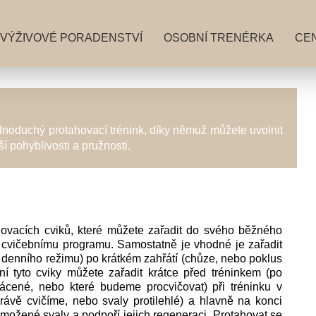
VÝŽIVOVÉ PORADENSTVÍ
OSOBNÍ TRENÉRKA
CEN
dnoduchý protahovací trénink, díky němuž můžete uvolnit
 pohyblivosti a pružnosti.
ovacích cviků, které můžete zařadit do svého běžného
 cvičebnímu programu. Samostatně je vhodné je zařadit
 denního režimu) po krátkém zahřátí (chůze, nebo poklus
ní tyto cviky můžete zařadit krátce před tréninkem (po
rácené, nebo které budeme procvičovat) při tréninku v
ávě cvičíme, nebo svaly protilehlé) a hlavně na konci
možené svaly a podpoří jejich regeneraci. Protahovat se