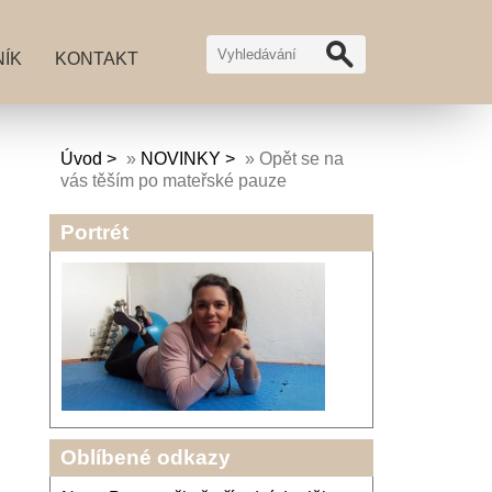
ÍK
KONTAKT
Úvod
»
NOVINKY
»
Opět se na
vás těším po mateřské pauze
Portrét
Oblíbené odkazy