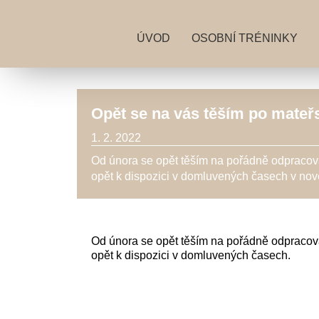
ÚVOD
OSOBNÍ TRÉNINKY
Opět se na vás těším po mateř
1. 2. 2022
Od února se opět těším na pořádně odpracova
opět k dispozici v domluvených časech v nově
Od února se opět těším na pořádně odpracova
opět k dispozici v domluvených časech.