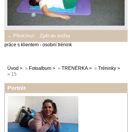
← Předchozí
Zpět do složky
práce s klientem - osobní trénink
Úvod
»
Fotoalbum
»
TRENÉRKA
»
Tréninky
»
15
Portrét