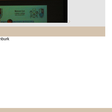
umburk