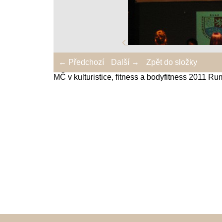
← Předchozí
Další →
Zpět do složky
MČ v kulturistice, fitness a bodyfitness 2011 R