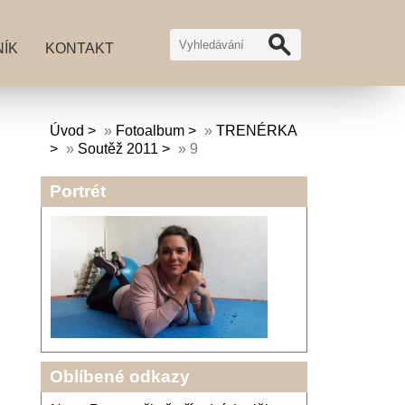
ÍK
KONTAKT
Úvod
»
Fotoalbum
»
TRENÉRKA
»
Soutěž 2011
»
9
Portrét
Oblíbené odkazy