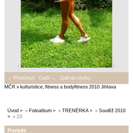
← Předchozí
Další →
Zpět do složky
MČR v kulturistice, fitness a bodyfitness 2010 Jihlava
Úvod
»
Fotoalbum
»
TRENÉRKA
»
Soutěž 2010
»
23
Portrét