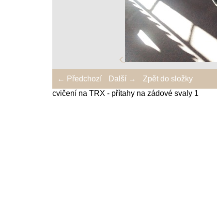
← Předchozí
Další →
Zpět do složky
cvičení na TRX - přítahy na zádové svaly 1