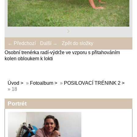
← Předchozí
Další →
Zpět do složky
Osobní trenérka radí-výdrže ve vzporu s přitahováním
kolen obloukem k lokti
Úvod
»
Fotoalbum
»
POSILOVACÍ TRÉNINK 2
»
18
Portrét