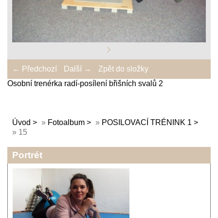
← Předchozí
Další →
Zpět do složky
Osobní trenérka radí-posílení břišních svalů 2
Úvod
»
Fotoalbum
»
POSILOVACÍ TRÉNINK 1
»
15
Portrét