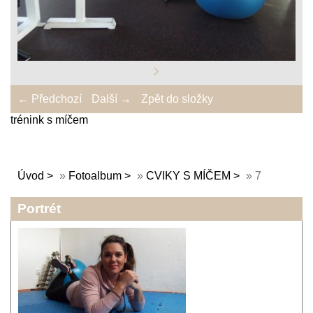
← Předchozí
Další →
Zpět do složky
trénink s míčem
Úvod
»
Fotoalbum
»
CVIKY S MÍČEM
»
7
Portrét