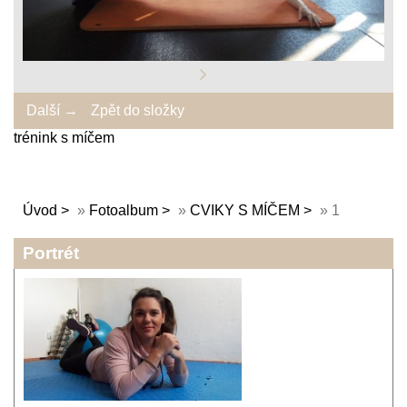
Další →
Zpět do složky
trénink s míčem
Úvod
»
Fotoalbum
»
CVIKY S MÍČEM
»
1
Portrét