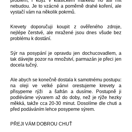
problém, i když v klasickém marketu ho asi mít
nebudou. Je to vzácné a poměrně drahé koření, ale
vystačí vám na několik pokrmů.
Krevety doporučuji koupit z ověřeného zdroje,
nejlépe čerstvé, ale mražené jsou dnes všude bez
problému k dostání.
Sýr na posypání je opravdu jen dochucovadlem, a
tak dávejte pozor na množství, parmazán je přeci jen
docela tučný.
Ale abych se konečně dostala k samotnému postupu:
na oleji ve velké pánvi orestujeme krevety a
přisypeme rýži a šafrán a dusíme. Postupně ji
podléváme vývarem až do doby, než je rýže hezky
měkká, takže cca 20-30 minut. Dosolíme dle chuti a
před podáváním lehce posypeme sýrem.
PŘEJI VÁM DOBROU CHUŤ