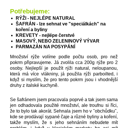
Potřebujeme:
RÝŽI - NEJLÉPE NATURAL
ŠAFRÁN - lze sehnat ve "speciálkách" na
koření a byliny
KREVETY - nejlépe čerstvé
MASOVÝ, NEBO ZELENINOVÝ VÝVAR
PARMAZÁN NA POSYPÁNÍ
Množství rýže volíme podle počtu osob, pro než
pokrm připravujeme. Já zvolila cca 200g rýže pro 2
osoby. Nejlepší je použít rýži natural, neloupanou,
která má více vlákniny, já použila rýži parboilted, i
když si myslím, že pro tento pokrm jsou i vhodnější
druhy z italské kuchyně.
Se šafránem jsem pracovala poprvé a tak jsem sama
jen odhadovala použité množství, ale troufnu si říci,
že to bylo tak akorát. Sehnala jsem ho v "obchůdku",
kde se prodávají sypané čaje a různé byliny a koření,
takže myslím, že s jeho sehnáním nebudete mít