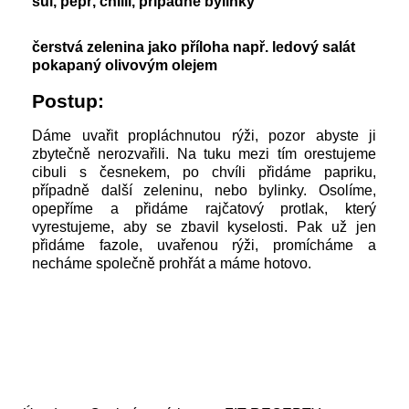
sůl, pepř, chilli, případně bylinky
čerstvá zelenina jako příloha např. ledový salát
pokapaný olivovým olejem
Postup:
Dáme uvařit propláchnutou rýži, pozor abyste ji
zbytečně nerozvařili. Na tuku mezi tím orestujeme
cibuli s česnekem, po chvíli přidáme papriku,
případně další zeleninu, nebo bylinky. Osolíme,
opepříme a přidáme rajčatový protlak, který
vyrestujeme, aby se zbavil kyselosti. Pak už jen
přidáme fazole, uvařenou rýži, promícháme a
necháme společně prohřát a máme hotovo.