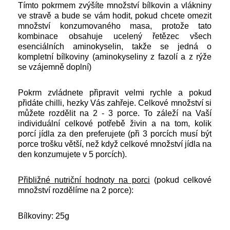
Tímto pokrmem zvýšíte množství bílkovin a vlákniny
ve stravě a bude se vám hodit, pokud chcete omezit
množství konzumovaného masa, protože tato
kombinace obsahuje ucelený řetězec všech
esenciálních aminokyselin, takže se jedná o
kompletní bílkoviny (aminokyseliny z fazolí a z rýže
se vzájemně doplní)
Pokrm zvládnete připravit velmi rychle a pokud
přidáte chilli, hezky Vás zahřeje. Celkové množství si
můžete rozdělit na 2 - 3 porce. To záleží na Vaší
individuální celkové potřebě živin a na tom, kolik
porcí jídla za den preferujete (při 3 porcích musí být
porce trošku větší, než když celkové množství jídla na
den konzumujete v 5 porcích).
Přibližné nutriční hodnoty na porci
(pokud celkové
množství rozdělíme na 2 porce):
Bílkoviny: 25g