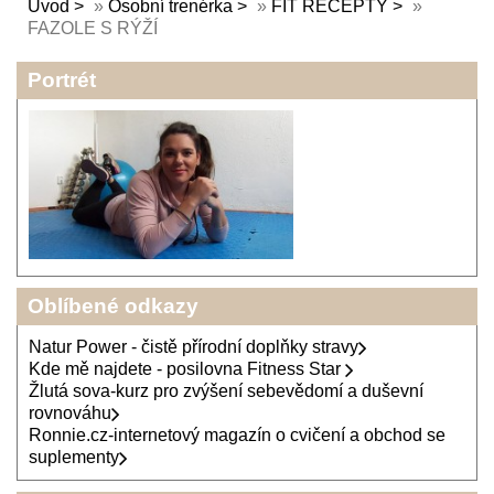
Úvod
»
Osobní trenérka
»
FIT RECEPTY
»
FAZOLE S RÝŽÍ
Portrét
Oblíbené odkazy
Natur Power - čistě přírodní doplňky stravy
Kde mě najdete - posilovna Fitness Star
Žlutá sova-kurz pro zvýšení sebevědomí a duševní
rovnováhu
Ronnie.cz-internetový magazín o cvičení a obchod se
suplementy