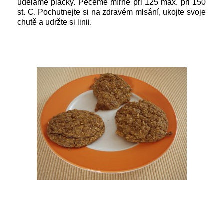
uděláme placky. Pečeme mírně při 125 max. při 150
st. C. Pochutnejte si na zdravém mlsání, ukojte svoje
chutě a udržte si linii.