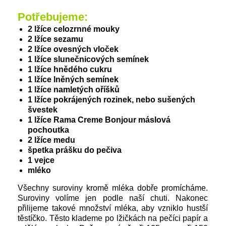
Potřebujeme:
2 lžíce celozrnné mouky
2 lžíce sezamu
2 lžíce ovesných vloček
1 lžíce slunečnicových semínek
1 lžíce hnědého cukru
1 lžíce lněných semínek
1 lžíce namletých oříšků
1 lžíce pokrájených rozinek, nebo sušených
švestek
1 lžíce Rama Creme Bonjour máslová
pochoutka
2 lžíce medu
špetka prášku do pečiva
1 vejce
mléko
Všechny suroviny kromě mléka dobře promícháme.
Suroviny volíme jen podle naší chuti. Nakonec
přilijeme takové množství mléka, aby vzniklo hustší
těstíčko. Těsto klademe po lžičkách na pečíci papír a