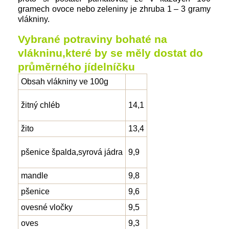
gramech ovoce nebo zeleniny je zhruba 1 – 3 gramy
vlákniny.
Vybrané potraviny bohaté na
vlákninu,které by se měly dostat do
průměrného jídelníčku
Obsah vlákniny ve 100g
žitný chléb
14,1
žito
13,4
pšenice špalda,syrová jádra
9,9
mandle
9,8
pšenice
9,6
ovesné vločky
9,5
oves
9,3