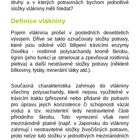
druhy a v kterých potravinách bychom jednotlivé
složky vlákniny měli hledat?
Definice vlákniny
Pojem vláknina prošel v posledních desetiletích
vývojem. Dříve se takto označovaly složky potravy,
které jsou odolné vůči štěpení trávicími enzymy
člověka - rostlinné polysacharidy kromě škrobu,
lignin (jeho funkcí je stmelovat a zpevňovat rostlinná
pletiva) a další nestrávené složky potravy (některé
bílkoviny, fytáty, minerální látky atd.).
Současná charakteristika zahrnuje do vlákniny
všechny polysacharidy, které nejsou využitelné v
trávicím traktu (přirozené nebo přidané do potravin
pro úpravu jejich konzistence či schopnosti vázat
vodu) a tzv. rezistentní tedy nestravitelné části
přírodního škrobu. Toto vymezení však není
mezinárodně platné (např. v Japonsku do vlákniny
zahrnují i nestravitelné složky živočišných potravin,
proto nelze tuto složku v jednotlivých mezinárodních