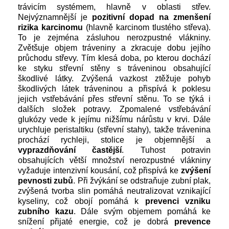
trávicím systémem, hlavně v oblasti střev.
Nejvýznamnější je
pozitivní dopad na zmenšení
rizika karcinomu
(hlavně karcinom tlustého střeva).
To je zejména zásluhou nerozpustné vlákniny.
Zvětšuje objem tráveniny a zkracuje dobu jejího
průchodu střevy. Tím klesá doba, po kterou dochází
ke styku střevní stěny s tráveninou obsahující
škodlivé látky. Zvýšená vazkost ztěžuje pohyb
škodlivých látek tráveninou a přispívá k poklesu
jejich vstřebávání přes střevní stěnu. To se týká i
dalších složek potravy. Zpomalené vstřebávání
glukózy vede k jejímu nižšímu nárůstu v krvi. Dále
urychluje peristaltiku (střevní stahy), takže trávenina
prochází rychleji, stolice je objemnější a
vyprazdňování častější
. Tuhost potravin
obsahujících větší množství nerozpustné vlákniny
vyžaduje intenzivní kousání, což přispívá ke
zvýšení
pevnosti zubů
. Při žvýkání se odstraňuje zubní plak,
zvýšená tvorba slin pomáhá neutralizovat vznikající
kyseliny, což obojí pomáhá k
prevenci vzniku
zubního kazu
. Dále svým objemem pomáhá ke
snížení přijaté energie, což je dobrá
prevence