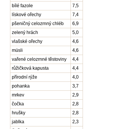
bílé fazole
7,5
lískové ořechy
7,4
pšeničný celozrnný chléb
6,9
zelený hrách
5,0
vlašské ořechy
4,6
müsli
4,6
vařené celozrnné těstoviny
4,4
růžičková kapusta
4,4
přírodní rýže
4,0
pohanka
3,7
mrkev
2,9
čočka
2,8
hrušky
2,8
jablka
2,3