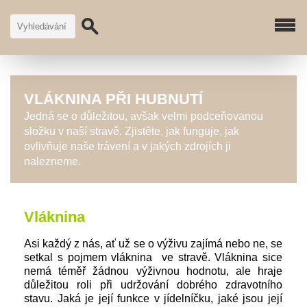
VLÁKNINA PŘI HUBNUTÍ
Jedná se o důležitou, avšak velmi podceňovanou
složku v naší stravě. Zjistěte, jak funguje, jak
ovlivňuje naše trávení a v jakých zdrojích ji
nalezneme.
Vláknina
Asi každý z nás, ať už se o výživu zajímá nebo ne, se
setkal s pojmem vláknina ve stravě. Vláknina sice
nemá téměř žádnou výživnou hodnotu, ale hraje
důležitou roli při udržování dobrého zdravotního
stavu. Jaká je její funkce v jídelníčku, jaké jsou její