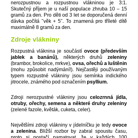
nerozpustnou a rozpustnou vlákninou je 3:1.
Skutečný příjem je u naší populace zhruba 10 – 15
gramů za den. Pro děti od 3 let se doporučená denní
dávka počítá "věk + 5". To znamená pro tříleté dítě
maximálně 8 gramů za den.
Zdroje vlákniny
Rozpustná vláknina je součástí
ovoce (především
jablek a banánů),
některých druhů
zeleniny
(brambor, brokolice, mrkve),
ovsa, ořechů a luštěnin
(mohu způsobit nadýmání!). Nejčastěji používaným
typem rozpustné vlákniny jsou semínka indického
jitrocele, známého pod označením
psyllium.
Zdroji nerozpustné vlákniny jsou
celozrnná jídla,
otruby, ořechy, semena a některé druhy zeleniny
(zelené fazole, květák, cuketa, celer).
Největšími zdroji vlákniny v jídelníčku je tedy
ovoce
a zelenina
. Bližší rozbor by zabral spoustu času,
proto si postačí pamatovat, že v každých 100