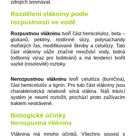
zdrojích srovnávat.
Rozdělení vlákniny podle
rozpustnosti ve vodě
Rozpustnou vlákninu
tvoří část hemiceluloz, beta –
glukanů, pektiny, rostlinné slizy, polysacharidy
mořských řas, modifikované škroby a celulózy. Tato
část vlákniny váže značné množství vody, botná
(odborný výraz pro bobtnání) a má tendenci tvořit
vazké (rosolovité) roztoky.
Nerozpustnou vlákninu
tvoří celulóza (buničina),
část hemicelulóz a lignin. Pro tuto část vlákniny jsou
charakteristická relativně silná vlákna. Náš trávicí
systém je neumí rozložit, prochází proto zažívacím
traktem nestrávené.
Biologické účinky
Nerozpustná vláknina
Vláknina má mnoho účinků. Všechny souvisí s