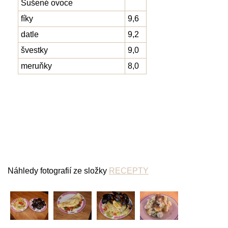
Sušené ovoce
fíky
9,6
datle
9,2
švestky
9,0
meruňky
8,0
Náhledy fotografií ze složky
RECEPTY