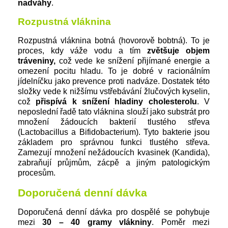
nadváhy
.
Rozpustná vláknina
Rozpustná vláknina botná (hovorově bobtná). To je
proces, kdy váže vodu a tím
zvětšuje objem
tráveniny,
což vede ke snížení přijímané energie a
omezení pocitu hladu. To je dobré v racionálním
jídelníčku jako prevence proti nadváze. Dostatek této
složky vede k nižšímu vstřebávání žlučových kyselin,
což
přispívá k snížení hladiny cholesterolu
. V
neposlední řadě tato vláknina slouží jako substrát pro
množení žádoucích bakterií tlustého střeva
(Lactobacillus a Bifidobacterium). Tyto bakterie jsou
základem pro správnou funkci tlustého střeva.
Zamezují množení nežádoucích kvasinek (Kandida),
zabraňují průjmům, zácpě a jiným patologickým
procesům.
Doporučená denní dávka
Doporučená denní dávka pro dospělé se pohybuje
mezi
30 – 40 gramy vlákniny
. Poměr mezi